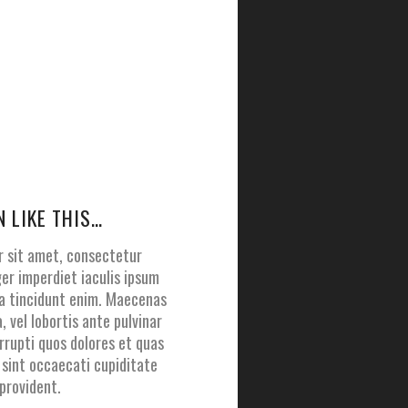
N LIKE THIS…
r sit amet, consectetur
ger imperdiet iaculis ipsum
d a tincidunt enim. Maecenas
a, vel lobortis ante pulvinar
rrupti quos dolores et quas
 sint occaecati cupiditate
provident.