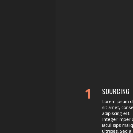
1
SOURCING
Lorem ipsum d
sit amet, cons
adipiscing elit.
Integer imper 
iaculi sips mali
ultricies. Sed a