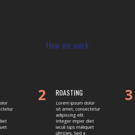
How we work
2
3
ROASTING
olor
Lorem ipsum dolor
ectetur
sit amet, consectetur
adipiscing elit.
diet
Integer imper diet
quet
iaculi sips maliquet
ultricies. Sed a