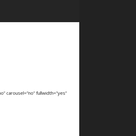
” carousel=”no” fullwidth=”yes”