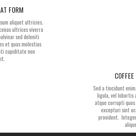
 AT FORM
sum aliquet ultricies.
enas ultrices viverra
pulvinar sed deleniti
es et quas molestias
ti cupiditate non
nt.
COFFEE
Sed a tincidunt enim
ligula, vel lobortis
atque corrupti quos
excepturi sint o
provident. Integer
alique