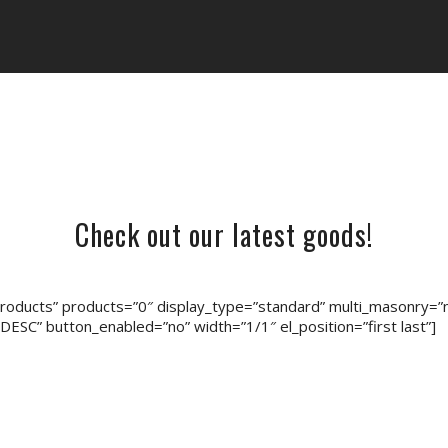
Check out our latest goods!
oducts” products=”0″ display_type=”standard” multi_masonry=”no
ESC” button_enabled=”no” width=”1/1″ el_position=”first last”]