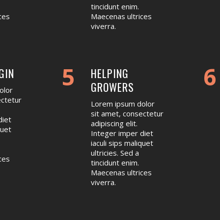
tincidunt enim.
ces
Maecenas ultrices
viverra.
5
6
GIN
HELPING
GROWERS
olor
ectetur
Lorem ipsum dolor
sit amet, consectetur
diet
adipiscing elit.
quet
Integer imper diet
iaculi sips maliquet
ultricies. Sed a
ces
tincidunt enim.
Maecenas ultrices
viverra.