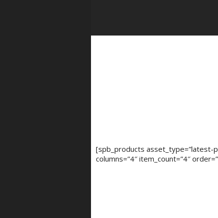
[spb_products asset_type=”latest-pr
columns=”4″ item_count=”4″ order=”D